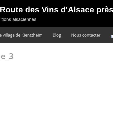
a Route des Vins d'Alsace pr
itions alsaciennes
e village de Kientzheim
Blog
Nous contacter
ne_3