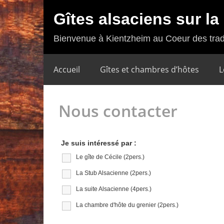
Gîtes alsaciens sur l
Bienvenue à Kientzheim au Coeur des trad
Accueil
Gîtes et chambres d’hôtes
L
Nous contacter
Je suis intéressé par :
Le gîte de Cécile (2pers.)
La Stub Alsacienne (2pers.)
La suite Alsacienne (4pers.)
La chambre d'hôte du grenier (2pers.)